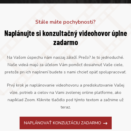
Stále máte pochybnosti?
Naplánujte si konzultačný videohovor úplne
zadarmo
Na Vašom úspechu nám naozaj záleží. Prečo? Je to jednoduché.
Naše videá majú za účelom Vám pomôcť dosiahnuť Vaše ciele,
pretože pri ich naplnení budete s nami chcieť opäť spolupracovať.
Prvý krok je naplánovanie videohovoru a prediskutovanie Vašej
vízie, potrieb a cielov na Vami zvolenej online platforme, ako
napíklad Zoom. Kliknite tlačidlo pod týmto textom a začnime už
teraz.
NAPLÁNOVAŤ KONZULTÁCIU ZADARMO