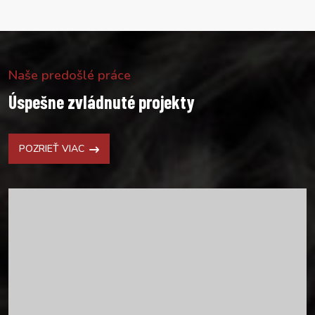
Naše predošlé práce
Úspešne zvládnuté projekty
POZRIEŤ VIAC